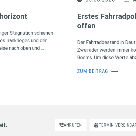
horizont
Erstes Fahrradpol
offen
nger Stagnation schienen
des Irankrieges und der
Der Fahrradbestand in Deuts
eise nach oben und …
Zweiräder werden immer kos
Booms. Um diese Werte abzus
ZUM BEITRAG
⟶
it.
ANRUFEN
TERMIN
VEREINBA