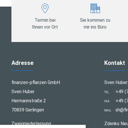
Termin bei
Sie kommen zu
Ihnen vor Ort
mir ins Büro
Adresse
Kontakt
finanzen-pflanzen GmbH
Sven Huber
Sven Huber
+49 (
TEL
Hermannstraße 2
+49 (
FAX
70839 Gerlingen
sh@fi
MAIL
stellungen
Zweigniederlassung
Zdenko Neu