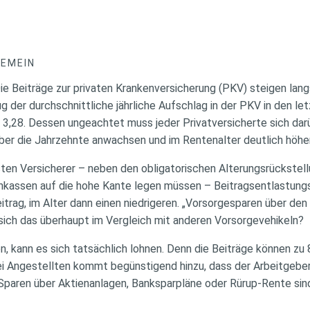
GEMEIN
Die Beiträge zur privaten Krankenversicherung (PKV) steigen lang
g der durchschnittliche jährliche Aufschlag in der PKV in den le
3,28. Dessen ungeachtet muss jeder Privatversicherte sich darü
er die Jahrzehnte anwachsen und im Rentenalter deutlich höher 
sten Versicherer – neben den obligatorischen Alterungsrückstell
kassen auf die hohe Kante legen müssen – Beitragsentlastungst
itrag, im Alter dann einen niedrigeren. „Vorsorgesparen über den
ich das überhaupt im Vergleich mit anderen Vorsorgevehikeln?
, kann es sich tatsächlich lohnen. Denn die Beiträge können zu 
 Angestellten kommt begünstigend hinzu, dass der Arbeitgeber 
aren über Aktienanlagen, Banksparpläne oder Rürup-Rente sind