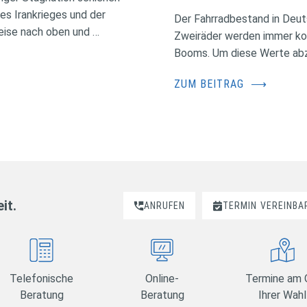
des Irankrieges und der
Der Fahrradbestand in Deuts
eise nach oben und …
Zweiräder werden immer kos
Booms. Um diese Werte abzus
ZUM BEITRAG
⟶
it.
ANRUFEN
TERMIN
VEREINBA
Telefonische
Online-
Termine am 
Beratung
Beratung
Ihrer Wahl