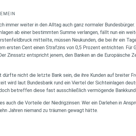
GEMEIN
ich immer weiter in den Alltag auch ganz normaler Bundesbürger
nlagen ab einer bestimmten Summe verlangen, fällt nun ein weit
rstenfeldbruck mitteilte, müssen Neukunden, die bei ihr ein Tag
m ersten Cent einen Strafzins von 0,5 Prozent entrichten. Für G
 Der Zinssatz entspricht jenem, den Banken an die Europäische 
dürfte nicht die letzte Bank sein, die ihre Kunden auf breiter F
zeit wird laut Bundesbank rund ein Viertel der Sichteinlagen deu
jedoch betreffen diese fast ausschließlich vermögende Bankkund
s auch die Vorteile der Niedrigzinsen: Wer ein Darlehen in Ansp
zehn Jahren niemand zu träumen gewagt hätte.