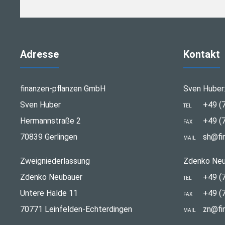
Adresse
Kontakt
finanzen-pflanzen GmbH
Sven Huber
Sven Huber
+49 (
TEL
Hermannstraße 2
+49 (
FAX
70839 Gerlingen
sh@fi
MAIL
Zweigniederlassung
Zdenko Neu
Zdenko Neubauer
+49 (
TEL
Untere Halde 11
+49 (
FAX
70771 Leinfelden-Echterdingen
zn@fi
MAIL
stellungen