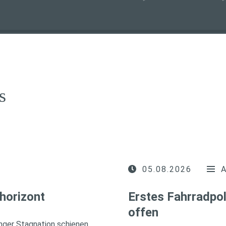
s
05.08.2026
horizont
Erstes Fahrradpol
offen
nger Stagnation schienen