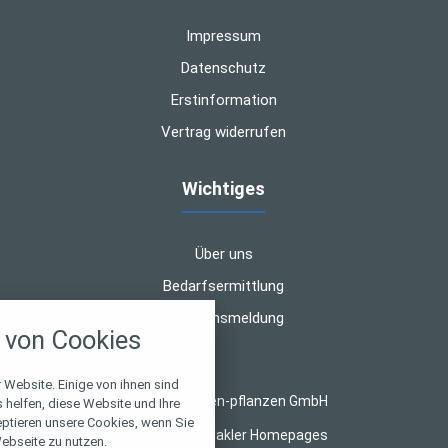
Impressum
Datenschutz
Erstinformation
Vertrag widerrufen
Wichtiges
Über uns
Bedarfsermittlung
nstellungen
Schadensmeldung
von Cookies
über alle verwendeten Cookies und
chkeit folgende Kategorien zu
r zu blockieren.
 Website. Einige von ihnen sind
© 2026 finanzen-pflanzen GmbH
helfen, diese Website und Ihre
eptieren unsere Cookies, wenn Sie
Notwendig
Made with
❤
Makler Homepages
ebseite zu nutzen.