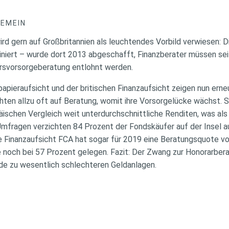
GEMEIN
rd gern auf Großbritannien als leuchtendes Vorbild verwiesen: D
iniert – wurde dort 2013 abgeschafft, Finanzberater müssen s
ersvorsorgeberatung entlohnt werden.
pieraufsicht und der britischen Finanzaufsicht zeigen nun erneu
ten allzu oft auf Beratung, womit ihre Vorsorgelücke wächst. 
päischen Vergleich weit unterdurchschnittliche Renditen, was al
Umfragen verzichten 84 Prozent der Fondskäufer auf der Insel au
e Finanzaufsicht FCA hat sogar für 2019 eine Beratungsquote vo
e noch bei 57 Prozent gelegen. Fazit: Der Zwang zur Honorarbera
de zu wesentlich schlechteren Geldanlagen.