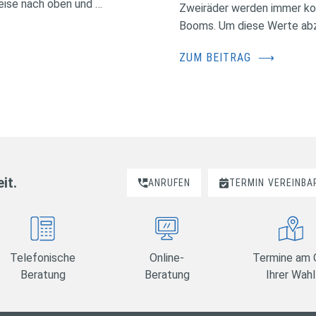
eise nach oben und …
Zweiräder werden immer kos
Booms. Um diese Werte abzus
ZUM BEITRAG
⟶
it.
ANRUFEN
TERMIN
VEREINBA
Telefonische
Online-
Termine am 
Beratung
Beratung
Ihrer Wahl