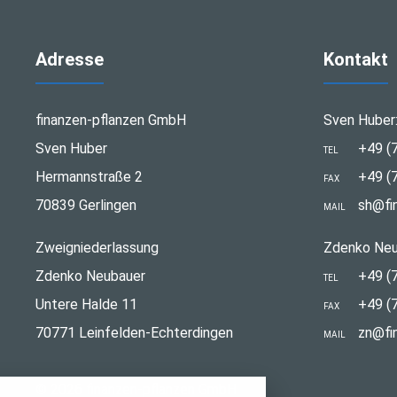
Adresse
Kontakt
finanzen-pflanzen GmbH
Sven Huber
Sven Huber
+49 (
TEL
Hermannstraße 2
+49 (
FAX
70839 Gerlingen
sh@fi
MAIL
Zweigniederlassung
Zdenko Neu
Zdenko Neubauer
+49 (
TEL
Untere Halde 11
+49 (
FAX
70771 Leinfelden-Echterdingen
zn@fi
MAIL
stellungen
© 2026 finanzen-pflanzen GmbH
rwendeten Cookies und Skripte. Sie haben die