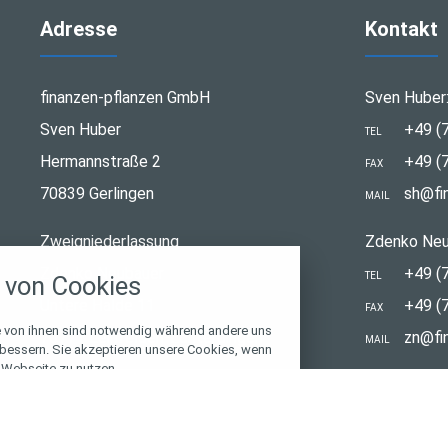
Adresse
Kontakt
finanzen-pflanzen GmbH
Sven Huber
Sven Huber
+49 (
TEL
Hermannstraße 2
+49 (
FAX
70839 Gerlingen
sh@fi
MAIL
stellungen
Zweigniederlassung
Zdenko Neu
rwendeten Cookies und Skripte. Sie haben die
Zdenko Neubauer
+49 (
TEL
von Cookies
u akzeptieren oder zu blockieren.
Untere Halde 11
+49 (
FAX
Notwendig
e von ihnen sind notwendig während andere uns
70771 Leinfelden-Echterdingen
zn@fi
MAIL
rbessern. Sie akzeptieren unsere Cookies, wenn
 Webseite zu nutzen.
Performance
© 2026 finanzen-pflanzen GmbH
Marketing
gen
Alle Cookies akzeptieren
Name