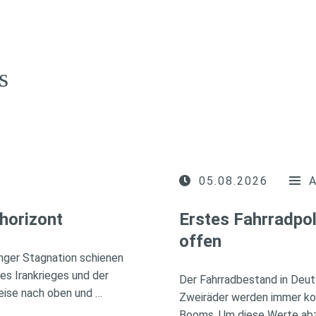
s
05.08.2026
horizont
Erstes Fahrradpol
offen
nger Stagnation schienen
des Irankrieges und der
Der Fahrradbestand in Deuts
eise nach oben und …
Zweiräder werden immer kos
Booms. Um diese Werte abzus