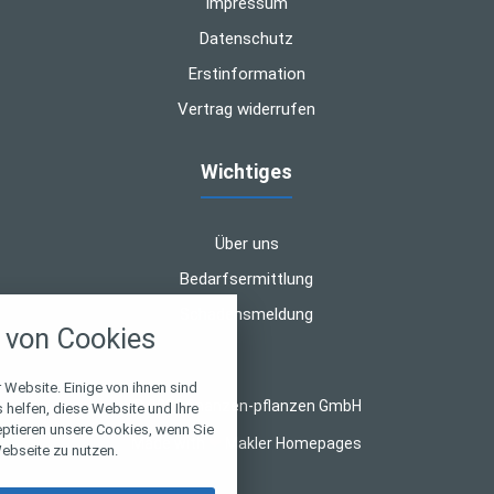
Impressum
Datenschutz
Erstinformation
Vertrag widerrufen
Wichtiges
Über uns
Bedarfsermittlung
nstellungen
Schadensmeldung
von Cookies
über alle verwendeten Cookies und
chkeit folgende Kategorien zu
r zu blockieren.
 Website. Einige von ihnen sind
© 2026 finanzen-pflanzen GmbH
helfen, diese Website und Ihre
eptieren unsere Cookies, wenn Sie
Notwendig
Made with
❤
Makler Homepages
ebseite zu nutzen.
Performance