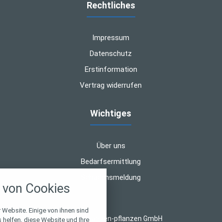
Rechtliches
Impressum
Datenschutz
Erstinformation
Vertrag widerrufen
Wichtiges
Über uns
Bedarfsermittlung
nstellungen
Schadensmeldung
von Cookies
über alle verwendeten Cookies und
chkeit folgende Kategorien zu
r zu blockieren.
 Website. Einige von ihnen sind
© 2026 finanzen-pflanzen GmbH
helfen, diese Website und Ihre