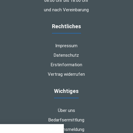
08:00 Uhr bis 18:00 Uhr
und nach Vereinbarung
Rechtliches
Impressum
Datenschutz
Erstinformation
Vertrag widerrufen
Wichtiges
Über uns
Bedarfsermittlung
nstellungen
Schadensmeldung