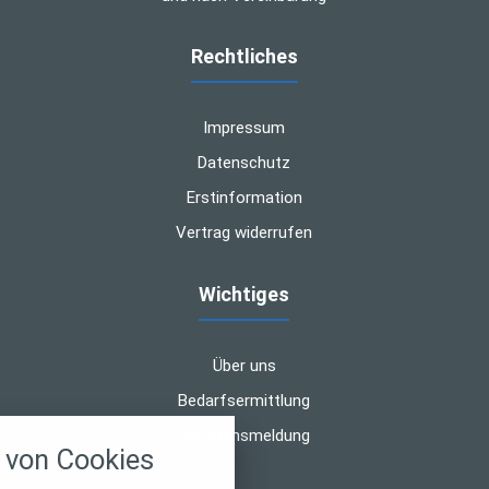
Rechtliches
Impressum
Datenschutz
Erstinformation
Vertrag widerrufen
Wichtiges
Über uns
Bedarfsermittlung
nstellungen
Schadensmeldung
von Cookies
über alle verwendeten Cookies und
chkeit folgende Kategorien zu