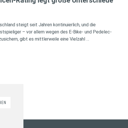
icen-Rating legt große Unterschiede
chland steigt seit Jahren kontinuierlich, und die
tspieliger – vor allem wegen des E-Bike- und Pedelec-
ichern, gibt es mittlerweile eine Vielzahl …
REN