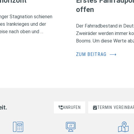
horizont
Erstes Fahrradpol
offen
nger Stagnation schienen
des Irankrieges und der
Der Fahrradbestand in Deuts
eise nach oben und …
Zweiräder werden immer kos
Booms. Um diese Werte abzus
ZUM BEITRAG
⟶
it.
ANRUFEN
TERMIN
VEREINBA