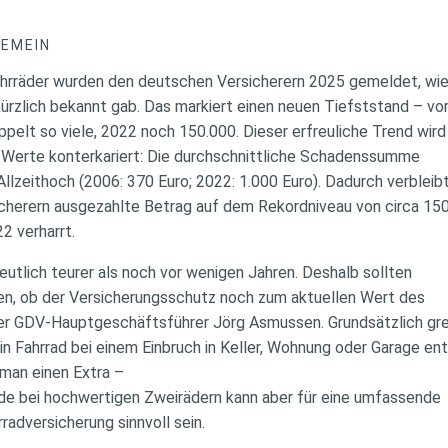
GEMEIN
hrräder wurden den deutschen Versicherern 2025 gemeldet, wi
zlich bekannt gab. Das markiert einen neuen Tiefststand – vo
pelt so viele, 2022 noch 150.000. Dieser erfreuliche Trend wir
 Werte konterkariert: Die durchschnittliche Schadenssumme
 Allzeithoch (2006: 370 Euro; 2022: 1.000 Euro). Dadurch verbleib
cherern ausgezahlte Betrag auf dem Rekordniveau von circa 15
22 verharrt.
deutlich teurer als noch vor wenigen Jahren. Deshalb sollten
en, ob der Versicherungsschutz noch zum aktuellen Wert des
der GDV-Hauptgeschäftsführer Jörg Asmussen. Grundsätzlich gre
n Fahrrad bei einem Einbruch in Keller, Wohnung oder Garage en
 man einen Extra –
de bei hochwertigen Zweirädern kann aber für eine umfassende
radversicherung sinnvoll sein.