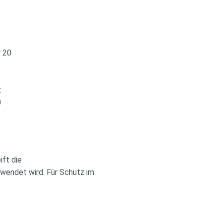
e
r 20
d
t
0
ift die
twendet wird. Für Schutz im