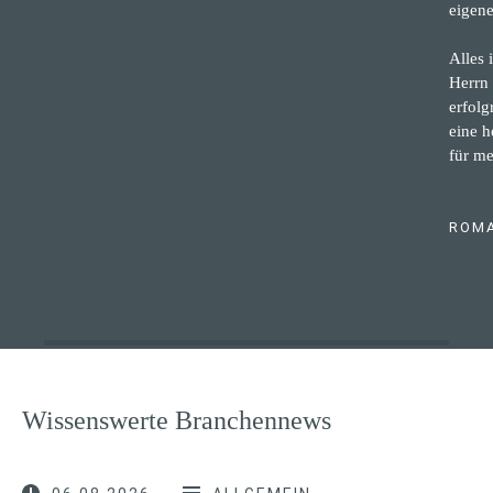
eigene
Alles 
Herrn 
erfol
eine 
für me
ROMA
Wissenswerte Branchennews