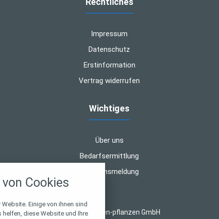
Rechtliches
Impressum
Datenschutz
Erstinformation
Vertrag widerrufen
Wichtiges
Über uns
Bedarfsermittlung
nstellungen
Schadensmeldung
von Cookies
über alle verwendeten Cookies und
chkeit folgende Kategorien zu
r zu blockieren.
 Website. Einige von ihnen sind
© 2026 finanzen-pflanzen GmbH
helfen, diese Website und Ihre