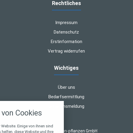
Rechtliches
Impressum
Datenschutz
Erstinformation
Vertrag widerrufen
Wichtiges
Über uns
Bedarfsermittlung
nstellungen
Schadensmeldung
von Cookies
über alle verwendeten Cookies und
chkeit folgende Kategorien zu
r zu blockieren.
 Website. Einige von ihnen sind
© 2026 finanzen-pflanzen GmbH
helfen, diese Website und Ihre