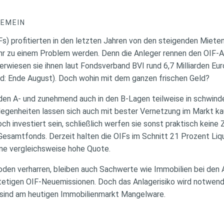
GEMEIN
s) profitierten in den letzten Jahren von den steigenden Mieten
hr zu einem Problem werden. Denn die Anleger rennen den OIF-A
berwiesen sie ihnen laut Fondsverband BVI rund 6,7 Milliarden Eu
and: Ende August). Doch wohin mit dem ganzen frischen Geld?
n den A- und zunehmend auch in den B-Lagen teilweise in schwin
legenheiten lassen sich auch mit bester Vernetzung im Markt ka
ch investiert sein, schließlich werfen sie sonst praktisch keine
esamtfonds. Derzeit halten die OIFs im Schnitt 21 Prozent Liqui
ine vergleichsweise hohe Quote.
den verharren, bleiben auch Sachwerte wie Immobilien bei den A
stetigen OIF-Neuemissionen. Doch das Anlagerisiko wird notwe
 sind am heutigen Immobilienmarkt Mangelware.