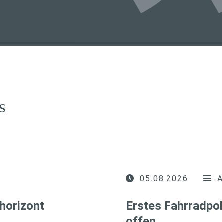
s
05.08.2026
horizont
Erstes Fahrradpol
offen