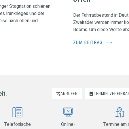
nger Stagnation schienen
des Irankrieges und der
Der Fahrradbestand in Deuts
eise nach oben und …
Zweiräder werden immer kos
Booms. Um diese Werte abzus
ZUM BEITRAG
⟶
it.
ANRUFEN
TERMIN
VEREINBA
Telefonische
Online-
Termine am 