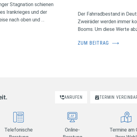
nger Stagnation schienen
des Irankrieges und der
Der Fahrradbestand in Deuts
eise nach oben und …
Zweiräder werden immer kos
Booms. Um diese Werte abzus
ZUM BEITRAG
⟶
it.
ANRUFEN
TERMIN
VEREINBA
Telefonische
Online-
Termine am 