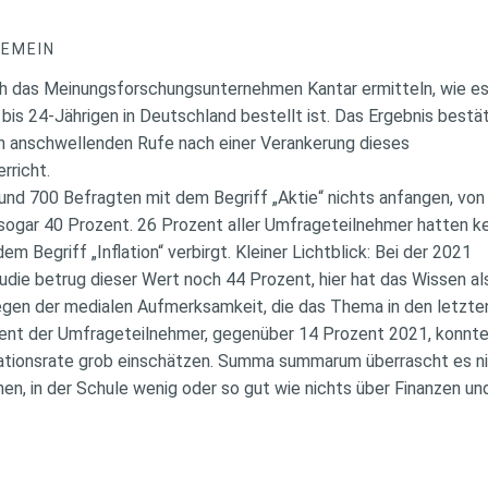
GEMEIN
ch das Meinungsforschungsunternehmen Kantar ermitteln, wie e
 bis 24-Jährigen in Deutschland bestellt ist. Das Ergebnis bestä
ren anschwellenden Rufe nach einer Verankerung dieses
rricht.
und 700 Befragten mit dem Begriff „Aktie“ nichts anfangen, vo
ogar 40 Prozent. 26 Prozent aller Umfrageteilnehmer hatten k
dem Begriff „Inflation“ verbirgt. Kleiner Lichtblick: Bei der 2021
die betrug dieser Wert noch 44 Prozent, hier hat das Wissen a
gen der medialen Aufmerksamkeit, die das Thema in den letzt
zent der Umfrageteilnehmer, gegenüber 14 Prozent 2021, konnte
flationsrate grob einschätzen. Summa summarum überrascht es n
en, in der Schule wenig oder so gut wie nichts über Finanzen u