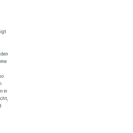
s
tigt
n den
eine
lso
en
n in
icht,
nd