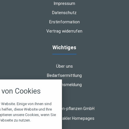
Impressum
Datenschutz
Erstinformation
Vertrag widerrufen
Wichtiges
Über uns
Bedarfsermittlung
nstellungen
Schadensmeldung
von Cookies
über alle verwendeten Cookies und
chkeit folgende Kategorien zu
r zu blockieren.
 Website. Einige von ihnen sind
© 2026 finanzen-pflanzen GmbH
helfen, diese Website und Ihre
eptieren unsere Cookies, wenn Sie
Notwendig
Made with
❤
Makler Homepages
ebseite zu nutzen.