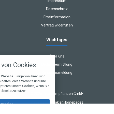
Impressum
Datenschutz
Erstinformation
Vertrag widerrufen
Wichtiges
nstellungen
Über uns
von Cookies
Bedarfsermittlung
über alle verwendeten Cookies und
chkeit folgende Kategorien zu
Schadensmeldung
r zu blockieren.
 Website. Einige von ihnen sind
helfen, diese Website und Ihre
eptieren unsere Cookies, wenn Sie
Notwendig
ebseite zu nutzen.
© 2026 finanzen-pflanzen GmbH
Performance
Made with
❤
Makler Homepages
wendige
Marketing