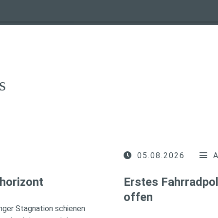
s
05.08.2026
horizont
Erstes Fahrradpol
offen
nger Stagnation schienen