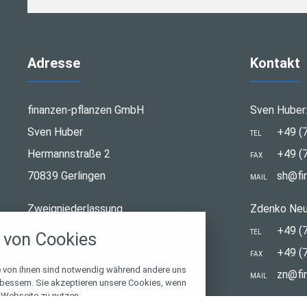
Adresse
Kontakt
finanzen-pflanzen GmbH
Sven Huber
Sven Huber
+49 (
TEL
Hermannstraße 2
+49 (
FAX
70839 Gerlingen
sh@fi
MAIL
stellungen
Zweigniederlassung
Zdenko Neu
rwendeten Cookies und Skripte. Sie haben die
Zdenko Neubauer
+49 (
TEL
von Cookies
u akzeptieren oder zu blockieren.
Untere Halde 11
+49 (
FAX
Notwendig
e von ihnen sind notwendig während andere uns
70771 Leinfelden-Echterdingen
zn@fi
MAIL
rbessern. Sie akzeptieren unsere Cookies, wenn
 Webseite zu nutzen.
Performance