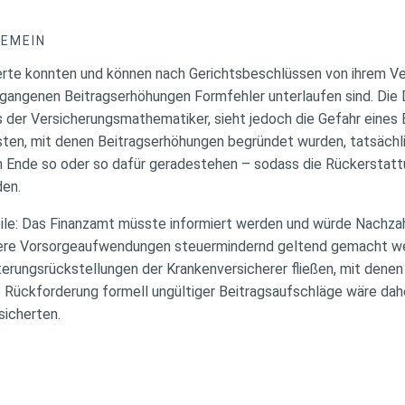
GEMEIN
herte konnten und können nach Gerichtsbeschlüssen von ihrem Ve
ergangenen Beitragserhöhungen Formfehler unterlaufen sind. Die
der Versicherungsmathematiker, sieht jedoch die Gefahr eines
ten, mit denen Beitragserhöhungen begründet wurden, tatsächl
m Ende so oder so dafür geradestehen – sodass die Rückerstatt
den.
le: Das Finanzamt müsste informiert werden und würde Nachzah
gere Vorsorgeaufwendungen steuermindernd geltend gemacht w
terungsrückstellungen der Krankenversicherer fließen, mit denen
e Rückforderung formell ungültiger Beitragsaufschläge wäre da
sicherten.