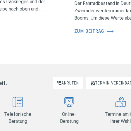
des Irankrieges und der
Der Fahrradbestand in Deuts
eise nach oben und …
Zweiräder werden immer kos
Booms. Um diese Werte abzus
ZUM BEITRAG
⟶
it.
ANRUFEN
TERMIN
VEREINBA
Telefonische
Online-
Termine am 
Beratung
Beratung
Ihrer Wahl