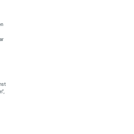
en
ar
nst
n“,