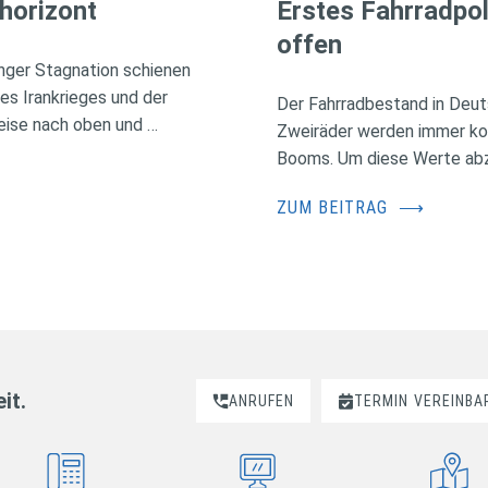
horizont
Erstes Fahrradpol
offen
nger Stagnation schienen
des Irankrieges und der
Der Fahrradbestand in Deuts
eise nach oben und …
Zweiräder werden immer kos
Booms. Um diese Werte abzus
ZUM BEITRAG
⟶
it.
ANRUFEN
TERMIN
VEREINBA