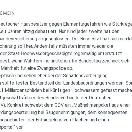
GEMEIN
 deutscher Hausbesitzer gegen Elementargefahren wie Starkreg
t Jahren hitzig debattiert. Nur rund jeder zweite hat den
udeversicherung abgeschlossen. Der Bundesrat hat sich nun kl
sicherung soll her. Andernfalls müssten immer wieder die
a der Staat Hochwassergeschädigte regelmäßig unterstützt
dest, wenn Wahltermine anstehen. Im Bundestag zeichnet sich
e Mehrheit für eine Zwangspolice ab.
keptisch und sehen eher bei der Schadensvorbeugung
 sollte fester Bestandteil der Landesbauordnungen werden. So
auf Milliardenschäden bei künftigen Hochwassern gefasst mache
tgeschäftsführer des Bundesverbands der Deutschen
DV). Konkret schwebt dem GDV ein „Maßnahmenpaket aus einer
hrdungsbeurteilung bei Baugenehmigungen, dem konsequenten
sgebieten, der Entsiegelung von Flächen und einem
ortal“ vor.