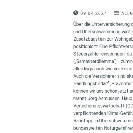
09.04.2024
ALL
Über die Unterversicherung
und Überschwemmung wird sei
Zusatzbaustein zur Wohngebä
positioniert: Eine Pflichtver
Steuerzahler einspringen, d
(„Samariterdilemma“) –zumin
allerdings nach wie vor kein
Auch die Versicherer sind s
Handlungsbedarf.„Prävention
können wir uns schon jetzt 
mahnt Jörg Asmussen, Haup
Versicherungswirtschaft (G
verpflichtenden Klima-Gefä
Baustopp in Überschwemmung
bundesweiten Naturgefahrenp