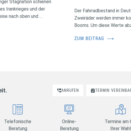
nger Stagnation schienen
des Irankrieges und der
Der Fahrradbestand in Deuts
eise nach oben und …
Zweiräder werden immer kos
Booms. Um diese Werte abzus
ZUM BEITRAG
⟶
it.
ANRUFEN
TERMIN
VEREINBA
Telefonische
Online-
Termine am 
Beratung
Beratung
Ihrer Wahl