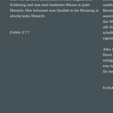
Erfahrung und sein total fundiertes Wissen in jeder
unabhä
Hinsicht. Hier bekommt man Qualität in der Beratung in
Beratu
absolut jeder Hinsicht.
auszei
das Wo
alle f
DANA OTT
schaff
eigene
Alles 
Herrn 
erfol
eine 
für me
ROMA