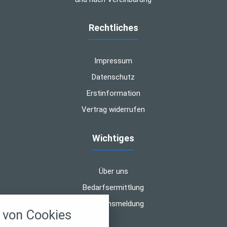
Rechtliches
Impressum
Datenschutz
Erstinformation
Vertrag widerrufen
Wichtiges
Über uns
Bedarfsermittlung
nstellungen
Schadensmeldung
von Cookies
über alle verwendeten Cookies und
chkeit folgende Kategorien zu